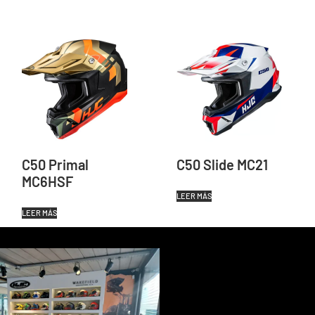
C50 Primal
C50 Slide MC21
MC6HSF
LEER MÁS
LEER MÁS