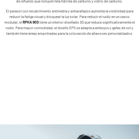
de refuerzo que incluyen tela híbrida de carbono y vidrio de carbono.
El parasol con recubrimiento antiniebla y antiarañazos aumenta la visibilidad para
reducir la fatiga visual y bloquear la luz solar. Para reducir el ruido en un casco
modular, el
RPHA 90S
tiene un interior diseñado 3D que reduce significativamente el
ruido. Para mayor comodidad, el diseño EPS se adapta a anteojos y gafas de sol y
también tiene áreas empotradas para la colocación de altavoces personalizados.