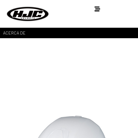
ACERCA DE
RPHA
90S