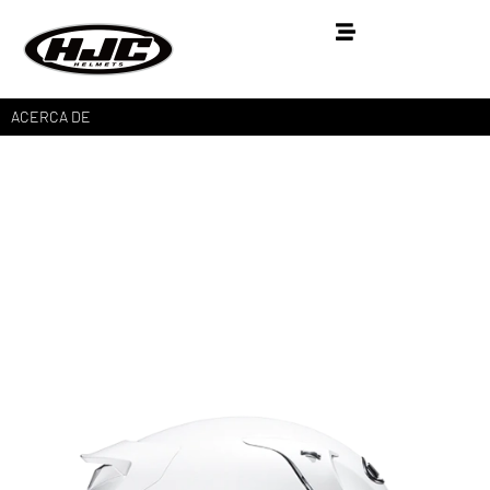
ACERCA DE
RPHA
12