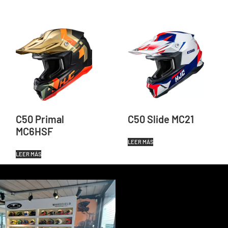
C50 Primal
C50 Slide MC21
MC6HSF
LEER MÁS
LEER MÁS