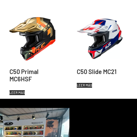
C50 Primal
C50 Slide MC21
MC6HSF
LEER MÁS
LEER MÁS