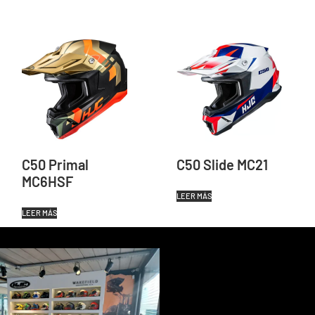
C50 Primal
C50 Slide MC21
MC6HSF
LEER MÁS
LEER MÁS