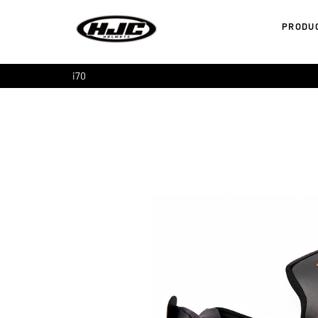
PRODU
i70