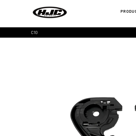
PRODU
C10