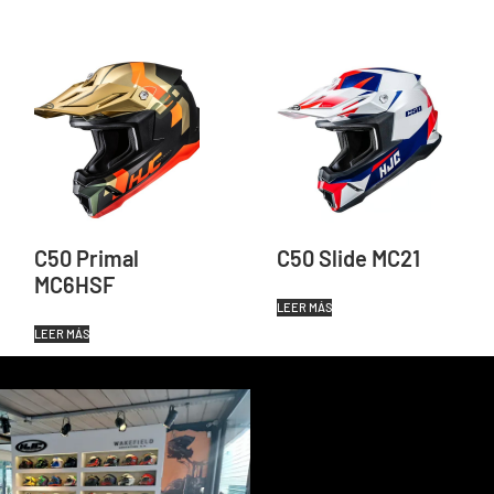
C50 Primal
C50 Slide MC21
MC6HSF
LEER MÁS
LEER MÁS