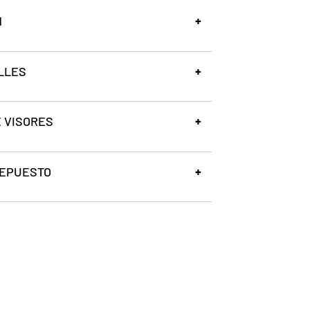
N
LLES
 VISORES
REPUESTO