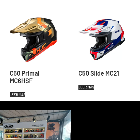
C50 Primal
C50 Slide MC21
MC6HSF
LEER MÁS
LEER MÁS