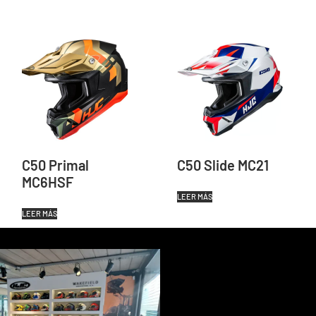
C50 Primal
C50 Slide MC21
MC6HSF
LEER MÁS
LEER MÁS