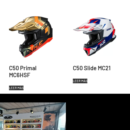
C50 Primal
C50 Slide MC21
MC6HSF
LEER MÁS
LEER MÁS