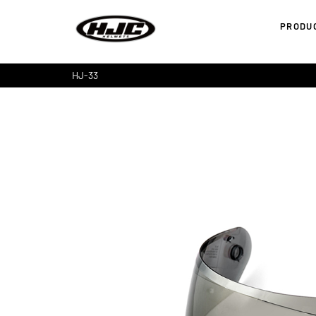
PRODU
HJ-33