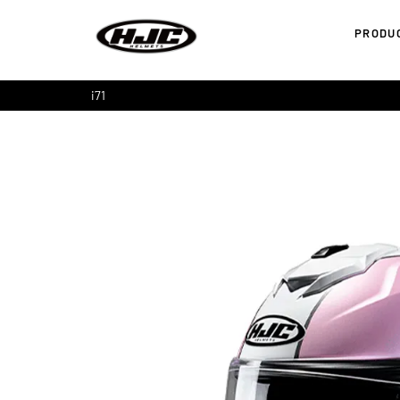
PRODU
i71